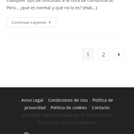
cualquier tipo de dificultad a la hora de comunicarse.
Pero… ¿qué es normal y qué no lo es?
(más…)
Continuar Leyendo
1
2
Aviso Legal
|
Condiciones de Uso
|
Política de
privacidad
|
Política de cookies
|
Contacto
Actividad subvencionada por el Ministerio de
Educación, Cultura y Deporte