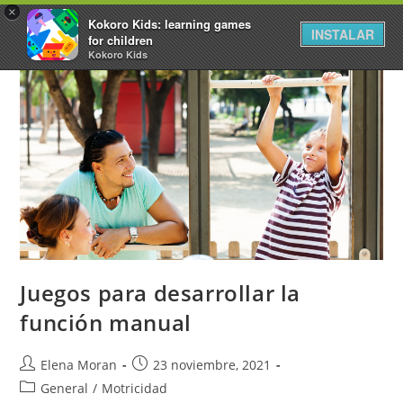
×
Kokoro Kids: learning games
INSTALAR
for children
Kokoro Kids
Juegos para desarrollar la
función manual
Elena Moran
23 noviembre, 2021
General
/
Motricidad