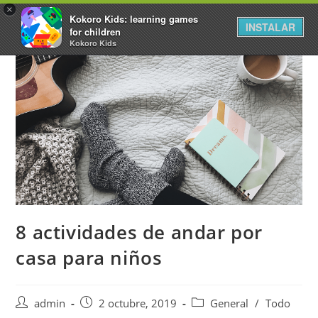
×
Kokoro Kids: learning games
INSTALAR
for children
Kokoro Kids
8 actividades de andar por
casa para niños
admin
2 octubre, 2019
General
/
Todo