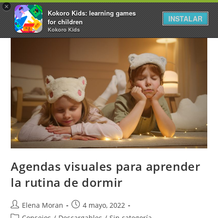
×
Kokoro Kids: learning games
INSTALAR
for children
Kokoro Kids
Agendas visuales para aprender
la rutina de dormir
Elena Moran
4 mayo, 2022
Consejos
/
Descargables
/
Sin categoría