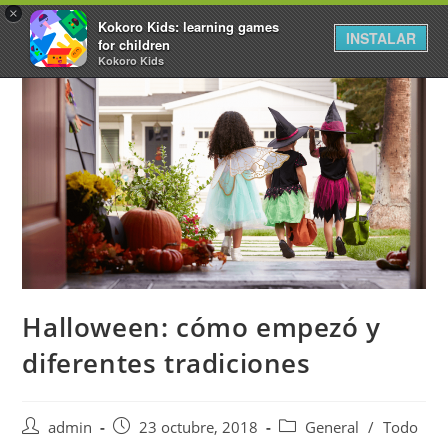
×
Kokoro Kids: learning games
INSTALAR
for children
Kokoro Kids
Halloween: cómo empezó y
diferentes tradiciones
admin
23 octubre, 2018
General
/
Todo