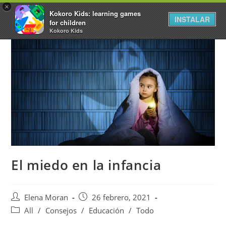
×
Kokoro Kids: learning games
INSTALAR
for children
Kokoro Kids
El miedo en la infancia
Elena Moran
26 febrero, 2021
All
/
Consejos
/
Educación
/
Todo