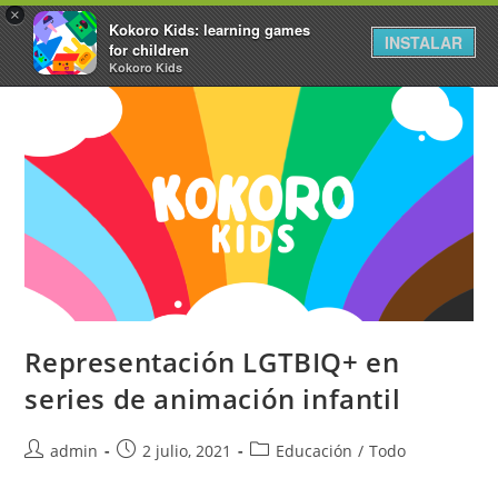
×
Kokoro Kids: learning games
INSTALAR
for children
Kokoro Kids
Representación LGTBIQ+ en
series de animación infantil
admin
2 julio, 2021
Educación
/
Todo