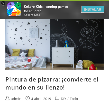
×
Kokoro Kids: learning games
INSTALAR
for children
Kokoro Kids
Pintura de pizarra: ¡convierte el
mundo en su lienzo!
admin
4 abril, 2019
DIY
/
Todo