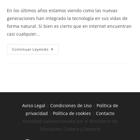
En los últimos años estamos viendo como las nuevas
generaciones han integrado la tecnología en sus vidas de
forma natural. Si bien es cierto que en internet encuentran
casi cualquier…
Continuar Leyendo
Aviso Legal
|
Condiciones de Uso
|
Política de
privacidad
|
Política de cookies
|
Contacto
Actividad subvencionada por el Ministerio de
Educación, Cultura y Deporte